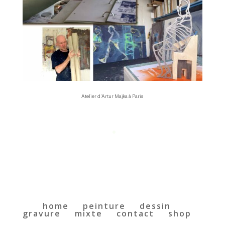
Atelier d’Artur Majka à Paris
Brak archiwów do wyświetlenia.
Brak kategorii
home
peinture
dessin
gravure
mixte
contact
shop