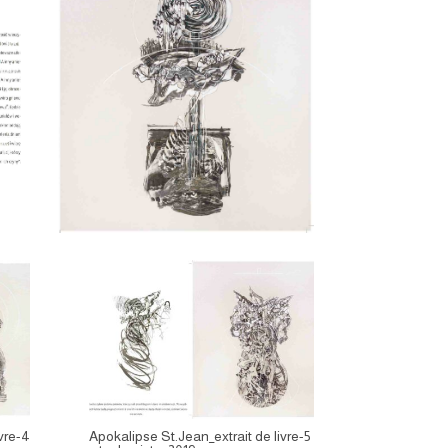
vre-4
Apokalipse St.Jean_extrait de livre-5