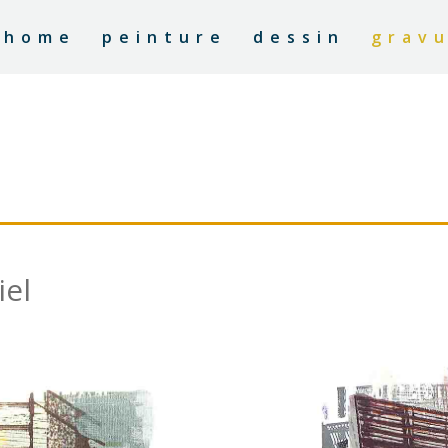
home
peinture
dessin
grav
iel