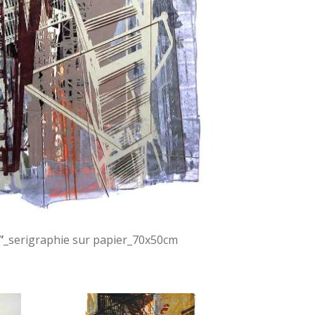
”
_serigraphie sur papier_70x50cm