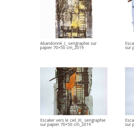
Abandonné_I_ serigraphie sur
Escal
papier 70×50 cm_2019
sur 
Escalier vers le ciel_III_ serigraphie
Escal
sur papier 70×50 cm_2019
sur 