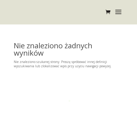
Nie znaleziono żadnych
wyników
Nie znaleziono szukanej strony. Proszę spróbować innej definicji
wyszukiwania lub zlokalizować wpis przy użyciu nawigacji powyżej.
Brak archiwów do wyświetlenia.
Brak kategorii